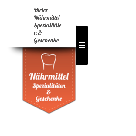
Hirter
Nährmittel
Spezialitäte
n &
Geschenke