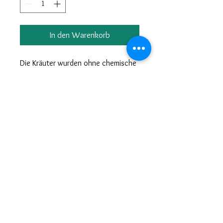
In den Warenkorb
Die Kräuter wurden ohne chemische
Hilfsstoffe angepflanzt fachgerecht
von Hand gepflückt und mittels
einem speziellen schonenden
Verfahren getrocknet. Zubereitung:
1 Esslöffel Kräuter auf 2 Liter
Wasser. Das abgekochte Wasser
etwa 3 Minuten stehen lassen. Die
Kräuterteemischung übergiessen
und ca. 10 Minuten ziehen lassen.
Nach Belieben süssen. Inhalt:
Spitzwegerich, Holunderblüten,
Lindenblüten, Brennnessel, Thymian,
Zitronenmelisse, Englische Minze,