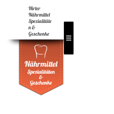
Hirter
Nährmittel
Spezialitäte
n &
Geschenke