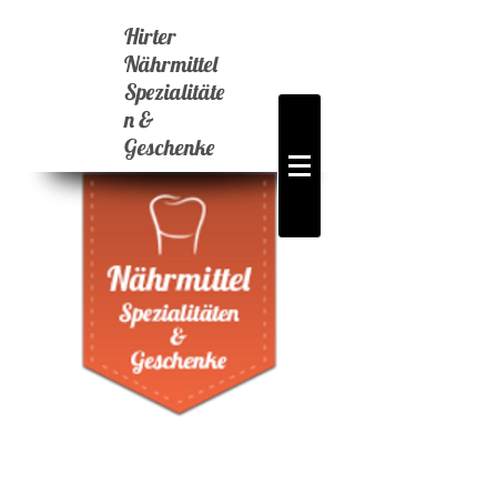
Hirter
Nährmittel
Spezialitäte
n &
Geschenke