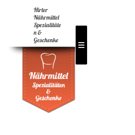
Hirter
Nährmittel
Spezialitäte
n &
Geschenke