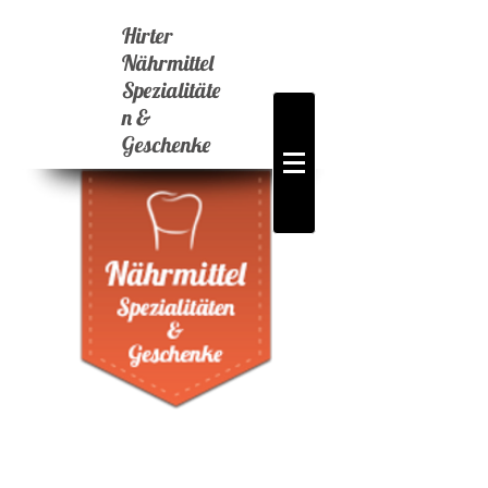
Hirter
Nährmittel
Spezialitäte
n &
Geschenke