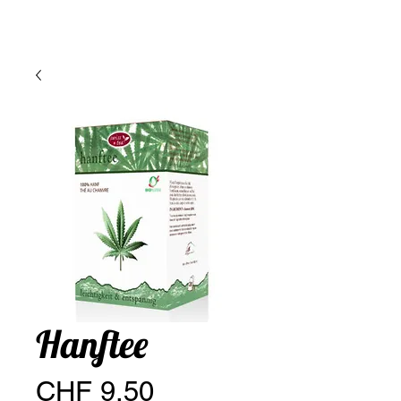
Hanftee
Preis
CHF 9.50