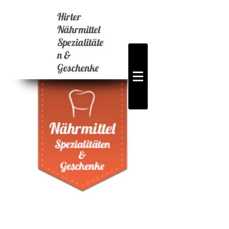
Hirter
Nährmittel
Spezialitäte
n &
Geschenke