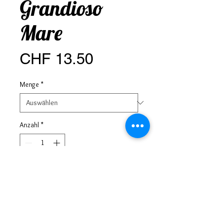
Grandioso
Mare
Preis
CHF 13.50
Menge
*
Anzahl
*
In den Warenkorb
Streuwürze - Spezial mit Meersalz