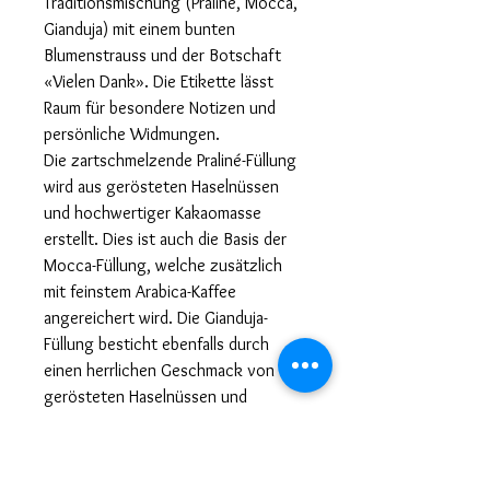
Traditionsmischung (Praliné, Mocca,
Gianduja) mit einem bunten
Blumenstrauss und der Botschaft
«Vielen Dank». Die Etikette lässt
Raum für besondere Notizen und
persönliche Widmungen.
Die zartschmelzende Praliné-Füllung
wird aus gerösteten Haselnüssen
und hochwertiger Kakaomasse
erstellt. Dies ist auch die Basis der
Mocca-Füllung, welche zusätzlich
mit feinstem Arabica-Kaffee
angereichert wird. Die Gianduja-
Füllung besticht ebenfalls durch
einen herrlichen Geschmack von
gerösteten Haselnüssen und
verführt zudem mit Couverture aus
dunkler Bio-Schokolade.
Ausserdem sind seit Januar 2023 die