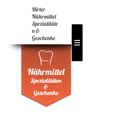
Hirter
Nährmittel
Spezialitäte
n &
Geschenke