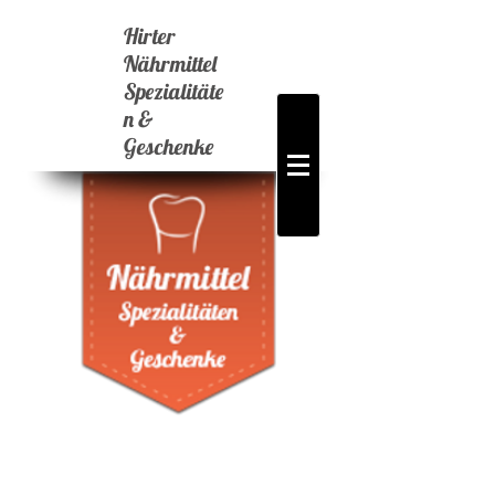
Hirter
Nährmittel
Spezialitäte
n &
Geschenke