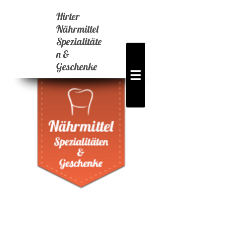
Hirter
Nährmittel
Spezialitäte
n &
Geschenke